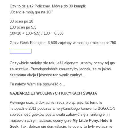
Czy to działa? Policzmy. Mówię do 30 kumpli:
„Oceńcie moją grę na 10!”
30 ocen po 10
100 ocen po 5,5
(30×10 + 100×5,5) / 130 = 6,538
Gra z Geek Ratingiem 6,538 zajęłaby w rankingu miejsce nr 750.
Oczywiście stałoby się tak, jeśli algorytm uznałby oceny tej gry
za uczciwe. Prawdopodobnie zauważyłby jednak, że to jakaś
szemrana akcja i jeszcze ten wynik zaniżył…
Tu należy Wam się opowieść o…
NAJBARDZIEJ WOJENNYCH KUCYKACH ŚWIATA
Pewnego razu, a dokładnie rzecz biorąc pięć lat temu w
listopadzie 2011 podczas amerykańskiego konwentu BGG.CON
społeczność geeków postanowiła zabawić się z rankingiem i
masowo zaczęli nadawać oceny grze
My Little Pony: Hide &
Seek
. Tak, dobrze się domyślacie, te oceny to były wyłącznie