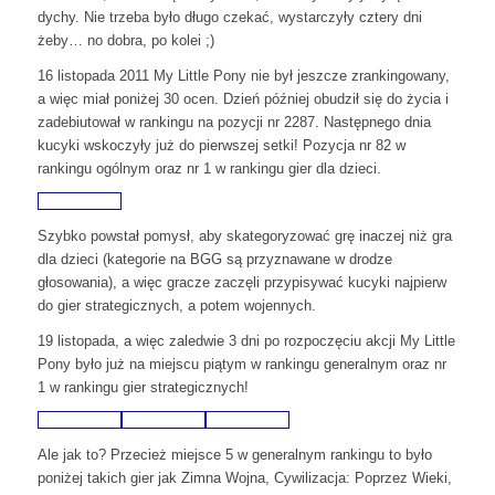
dychy. Nie trzeba było długo czekać, wystarczyły cztery dni
żeby… no dobra, po kolei ;)
16 listopada 2011 My Little Pony nie był jeszcze zrankingowany,
a więc miał poniżej 30 ocen. Dzień później obudził się do życia i
zadebiutował w rankingu na pozycji nr 2287. Następnego dnia
kucyki wskoczyły już do pierwszej setki! Pozycja nr 82 w
rankingu ogólnym oraz nr 1 w rankingu gier dla dzieci.
Szybko powstał pomysł, aby skategoryzować grę inaczej niż gra
dla dzieci (kategorie na BGG są przyznawane w drodze
głosowania), a więc gracze zaczęli przypisywać kucyki najpierw
do gier strategicznych, a potem wojennych.
19 listopada, a więc zaledwie 3 dni po rozpoczęciu akcji My Little
Pony było już na miejscu piątym w rankingu generalnym oraz nr
1 w rankingu gier strategicznych!
Ale jak to? Przecież miejsce 5 w generalnym rankingu to było
poniżej takich gier jak Zimna Wojna, Cywilizacja: Poprzez Wieki,