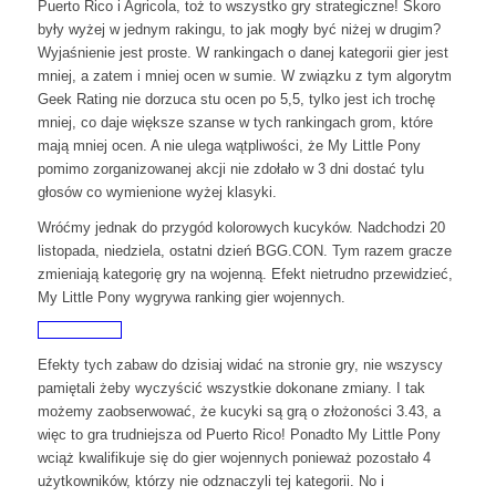
Puerto Rico i Agricola, toż to wszystko gry strategiczne! Skoro
były wyżej w jednym rakingu, to jak mogły być niżej w drugim?
Wyjaśnienie jest proste. W rankingach o danej kategorii gier jest
mniej, a zatem i mniej ocen w sumie. W związku z tym algorytm
Geek Rating nie dorzuca stu ocen po 5,5, tylko jest ich trochę
mniej, co daje większe szanse w tych rankingach grom, które
mają mniej ocen. A nie ulega wątpliwości, że My Little Pony
pomimo zorganizowanej akcji nie zdołało w 3 dni dostać tylu
głosów co wymienione wyżej klasyki.
Wróćmy jednak do przygód kolorowych kucyków. Nadchodzi 20
listopada, niedziela, ostatni dzień BGG.CON. Tym razem gracze
zmieniają kategorię gry na wojenną. Efekt nietrudno przewidzieć,
My Little Pony wygrywa ranking gier wojennych.
Efekty tych zabaw do dzisiaj widać na stronie gry, nie wszyscy
pamiętali żeby wyczyścić wszystkie dokonane zmiany. I tak
możemy zaobserwować, że kucyki są grą o złożoności 3.43, a
więc to gra trudniejsza od Puerto Rico! Ponadto My Little Pony
wciąż kwalifikuje się do gier wojennych ponieważ pozostało 4
użytkowników, którzy nie odznaczyli tej kategorii. No i