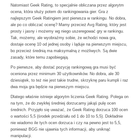
Natomiast Geek Rating, to specjalnie obliczana przez algorytm
ocena, która służy potem do rankingowania gier. Gra z
najlepszym Geek Ratingiem jest pierwsza w rankingu. No dobra,
ale po co obliczać ocenę? Mamy przecież Avg Rating, który jest
prosty i jasny i możemy wg niego uszeregować gry w rankingu.
Tak, możemy, ale wyobraźmy sobie, że wchodzi nowa gra,
dostaje ocenę 10 od jednej osoby i ląduje na pierwszym miejscu,
bo przecież średnią ma maksymalną z możliwych. Są dwie
zasady, które temu zapobiegają.
Po pierwsze, aby dostać pozycję rankingową gra musi być
oceniona przez minimum 30 użytkowników. No dobra, ale 30
dziesiątek, to też nie jest takie trudne, skrzyknę paru kumpli i raz
dwa moja gra będzie na pierwszym miejscu.
Dlatego właśnie istnieje algorytm liczenia Geek Rating. Polega on
na tym, że do zwykłej średniej dorzucamy jakąś pulę ocen
średnich. Przyjęło się uważać, że Geek Rating dorzuca 100 ocen
o wartości 5,5 (środek przedziału od 1 do 10 to 5,5). Dokładnie
nie wiadomo ile tych ocen dorzuca i czy na pewno jest to 5,5,
ponieważ BGG nie ujawnia tych informacji, aby uniknąć
manipulacji.