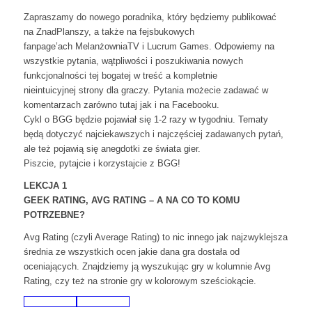
Zapraszamy do nowego poradnika, który będziemy publikować
na ZnadPlanszy, a także na fejsbukowych
fanpage’ach MelanżowniaTV i Lucrum Games. Odpowiemy na
wszystkie pytania, wątpliwości i poszukiwania nowych
funkcjonalności tej bogatej w treść a kompletnie
nieintuicyjnej strony dla graczy. Pytania możecie zadawać w
komentarzach zarówno tutaj jak i na Facebooku.
Cykl o BGG będzie pojawiał się 1-2 razy w tygodniu. Tematy
będą dotyczyć najciekawszych i najczęściej zadawanych pytań,
ale też pojawią się anegdotki ze świata gier.
Piszcie, pytajcie i korzystajcie z BGG!
LEKCJA 1
GEEK RATING, AVG RATING – A NA CO TO KOMU
POTRZEBNE?
Avg Rating (czyli Average Rating) to nic innego jak najzwyklejsza
średnia ze wszystkich ocen jakie dana gra dostała od
oceniających. Znajdziemy ją wyszukując gry w kolumnie Avg
Rating, czy też na stronie gry w kolorowym sześciokącie.