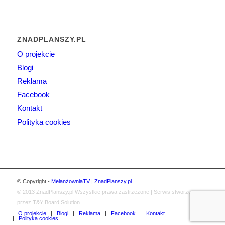
ZNADPLANSZY.PL
O projekcie
Blogi
Reklama
Facebook
Kontakt
Polityka cookies
© Copyright -
MelanżowniaTV
|
ZnadPlanszy.pl
© 2013
ZnadPlanszy.pl
Wszystkie prawa zastrzeżone | Serwis stworzony
przez T&Y Board Solution
O projekcie
Blogi
Reklama
Facebook
Kontakt
Polityka cookies